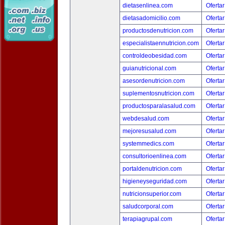
dietasenlinea.com
Ofertar
dietasadomicilio.com
Ofertar
productosdenutricion.com
Ofertar
especialistaennutricion.com
Ofertar
controldeobesidad.com
Ofertar
guianutricional.com
Ofertar
asesordenutricion.com
Ofertar
suplementosnutricion.com
Ofertar
productosparalasalud.com
Ofertar
webdesalud.com
Ofertar
mejoresusalud.com
Ofertar
systemmedics.com
Ofertar
consultorioenlinea.com
Ofertar
portaldenutricion.com
Ofertar
higieneyseguridad.com
Ofertar
nutricionsuperior.com
Ofertar
saludcorporal.com
Ofertar
terapiagrupal.com
Ofertar