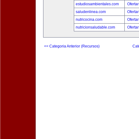
estudiosambientales.com
Ofertar
saludenlinea.com
Ofertar
nutricocina.com
Ofertar
nutricionsaludable.com
Ofertar
<< Categoria Anterior (Recursos)
Cat