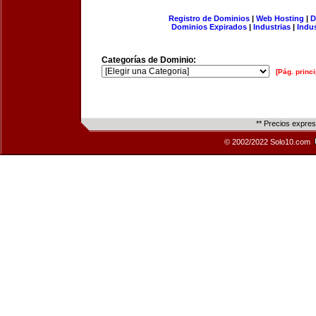
Registro de Dominios
|
Web Hosting
|
D
Dominios Expirados
|
Industrias
|
Indu
Categorías de Dominio:
[Pág. princi
** Precios expre
© 2002/2022 Solo10.com