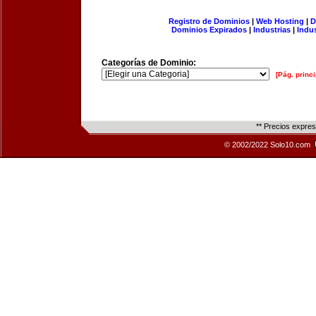
Registro de Dominios
|
Web Hosting
|
D
Dominios Expirados
|
Industrias
|
Indu
Categorías de Dominio:
[Pág. princi
** Precios expre
© 2002/2022 Solo10.com