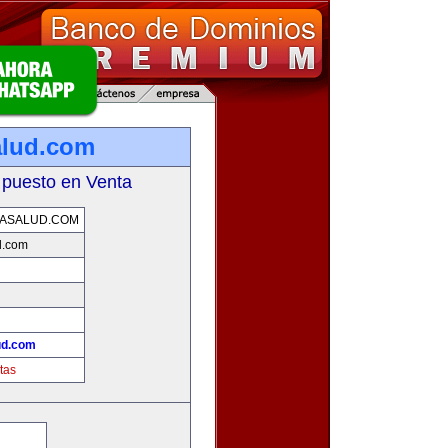
alud.com
 puesto en Venta
ASALUD.COM
d.com
ud.com
tas