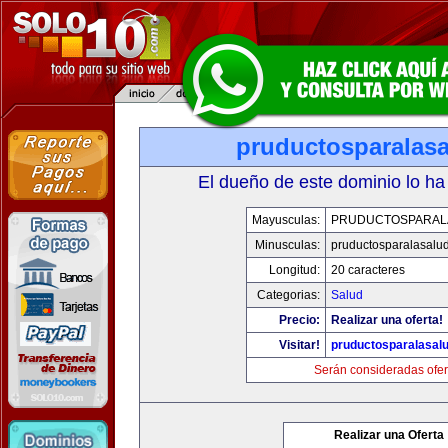
pruductosparalas
El dueño de este dominio lo ha
Mayusculas:
PRUDUCTOSPARAL
Minusculas:
pruductosparalasalu
Longitud:
20 caracteres
Categorias:
Salud
Precio:
Realizar una oferta!
Visitar!
pruductosparalasal
Serán consideradas ofer
Realizar una Oferta