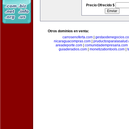
Precio Ofrecido $
Otros dominios en venta:
carrosenoferta.com
|
gestaodenegocios.c
nicaraguacompras.com
|
pruductosparalasalud
areadeporte.com
|
comunidadempresaria.com
guiaderadios.com
|
monetizationtools.com
|
t