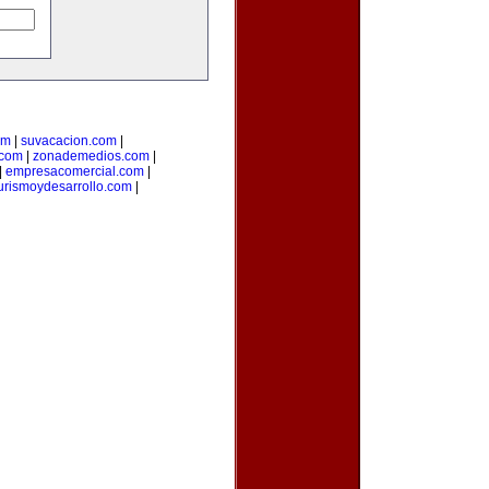
om
|
suvacacion.com
|
.com
|
zonademedios.com
|
|
empresacomercial.com
|
urismoydesarrollo.com
|