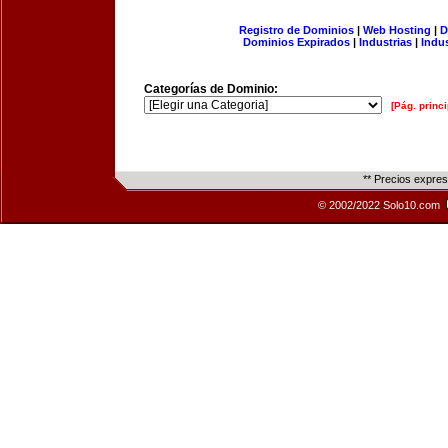
Registro de Dominios
|
Web Hosting
|
D
Dominios Expirados
|
Industrias
|
Indu
Categorías de Dominio:
[Pág. princi
** Precios expre
© 2002/2022 Solo10.com