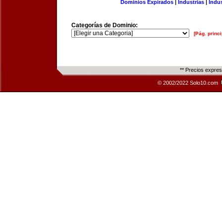
Dominios Expirados
|
Industrias
|
Indu
Categorías de Dominio:
[Pág. princi
** Precios expre
© 2002/2022 Solo10.com