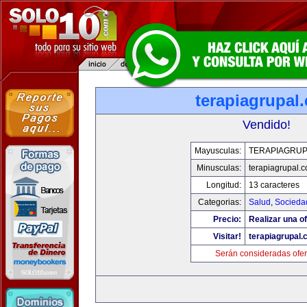
terapiagrupal
Vendido!
Mayusculas:
TERAPIAGRUP
Minusculas:
terapiagrupal.
Longitud:
13 caracteres
Categorias:
Salud
,
Socieda
Precio:
Realizar una of
Visitar!
terapiagrupal
Serán consideradas ofer