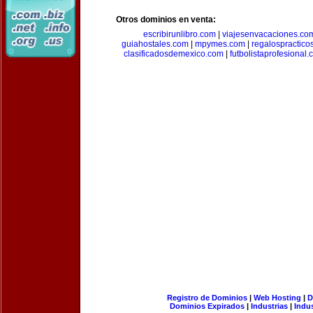
Otros dominios en venta:
escribirunlibro.com
|
viajesenvacaciones.co
guiahostales.com
|
mpymes.com
|
regalospractico
clasificadosdemexico.com
|
futbolistaprofesional
Registro de Dominios
|
Web Hosting
|
D
Dominios Expirados
|
Industrias
|
Indu