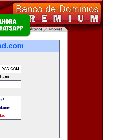
ad.com
IDAD.COM
d.com
ta!
ad.com
tas