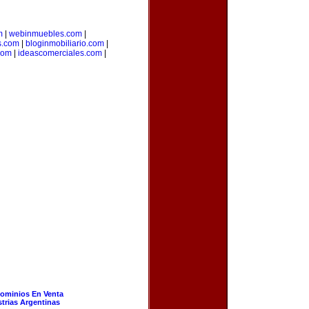
m
|
webinmuebles.com
|
s.com
|
bloginmobiliario.com
|
.com
|
ideascomerciales.com
|
ominios En Venta
strias Argentinas