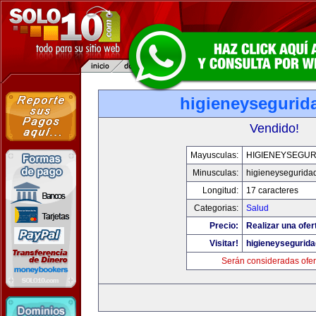
higieneysegurid
Vendido!
Mayusculas:
HIGIENEYSEGUR
Minusculas:
higieneysegurida
Longitud:
17 caracteres
Categorias:
Salud
Precio:
Realizar una ofer
Visitar!
higieneysegurid
Serán consideradas ofer