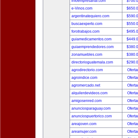
infoempresarial.com
$700.
e-Vinos.com
$650.
argentinatequiero.com
$590.
buscaexperto.com
$550.
forotrabajos.com
$495.
guiamedicamentos.com
$449.
guiaemprendedores.com
$380.
zonamuebles.com
$380.
directorioguatemala.com
$290.
agrodirectorio.com
Oferta
agroindice.com
Oferta
agromercado.net
Oferta
alquilerdevideos.com
Oferta
amigosenred.com
Oferta
anunciosparaguay.com
Oferta
anunciospuertorico.com
Oferta
areajoven.com
Oferta
areamujer.com
Oferta