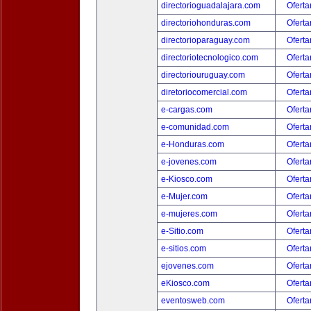
directorioguadalajara.com
Oferta
directoriohonduras.com
Oferta
directorioparaguay.com
Oferta
directoriotecnologico.com
Oferta
directoriouruguay.com
Oferta
diretoriocomercial.com
Oferta
e-cargas.com
Oferta
e-comunidad.com
Oferta
e-Honduras.com
Oferta
e-jovenes.com
Oferta
e-Kiosco.com
Oferta
e-Mujer.com
Oferta
e-mujeres.com
Oferta
e-Sitio.com
Oferta
e-sitios.com
Oferta
ejovenes.com
Oferta
eKiosco.com
Oferta
eventosweb.com
Oferta