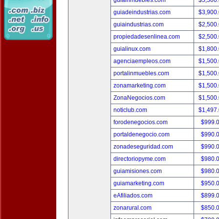
guiainmuebles.com
$5,500
guiadeindustrias.com
$3,900
guiaindustrias.com
$2,500
propiedadesenlinea.com
$2,500
guialinux.com
$1,800
agenciaempleos.com
$1,500
portalinmuebles.com
$1,500
zonamarketing.com
$1,500
ZonaNegocios.com
$1,500
noticlub.com
$1,497
forodenegocios.com
$999.
portaldenegocio.com
$990.
zonadeseguridad.com
$990.
directoriopyme.com
$980.
guiamisiones.com
$980.
guiamarketing.com
$950.
eAfiliados.com
$899.
zonarural.com
$850.