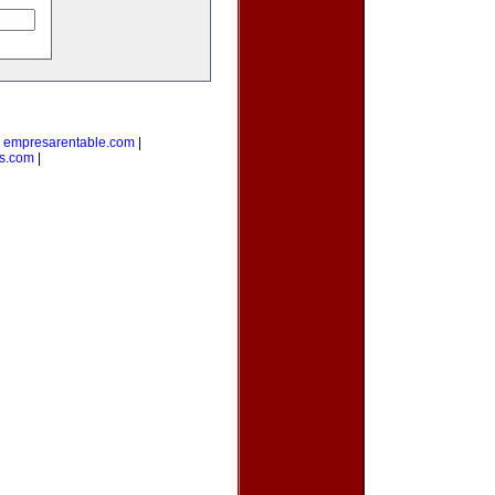
|
empresarentable.com
|
s.com
|