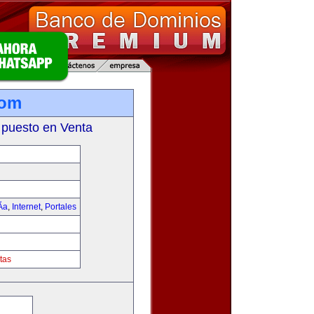
com
 puesto en Venta
­a
,
Internet
,
Portales
tas