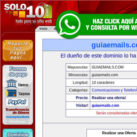
guiaemails.
El dueño de este dominio lo ha
Mayusculas:
GUIAEMAILS.COM
Minusculas:
guiaemails.com
Longitud:
10 caracteres
Categorias:
Comunicaciones y TelefonÃ
Precio:
Realizar una oferta!
Visitar!
guiaemails.com
Serán consideradas ofer
Realizar una Oferta