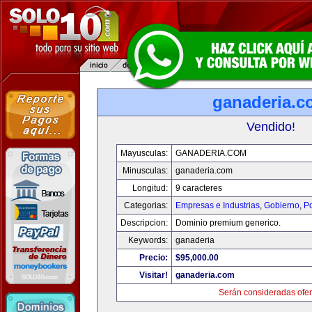
ganaderia.c
Vendido!
Mayusculas:
GANADERIA.COM
Minusculas:
ganaderia.com
Longitud:
9 caracteres
Categorias:
Empresas e Industrias
,
Gobierno
,
Po
Descripcion:
Dominio premium generico.
Keywords:
ganaderia
Precio:
$95,000.00
Visitar!
ganaderia.com
Serán consideradas ofer