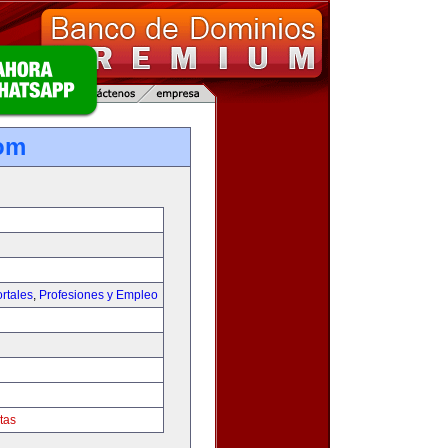
om
rtales
,
Profesiones y Empleo
tas