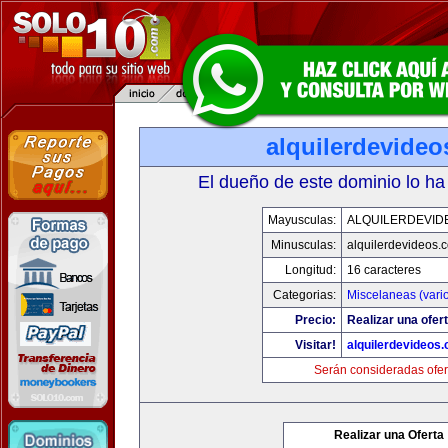
alquilerdevide
El dueño de este dominio lo ha
Mayusculas:
ALQUILERDEVID
Minusculas:
alquilerdevideos.
Longitud:
16 caracteres
Categorias:
Miscelaneas (vari
Precio:
Realizar una ofert
Visitar!
alquilerdevideos
Serán consideradas ofer
Realizar una Oferta