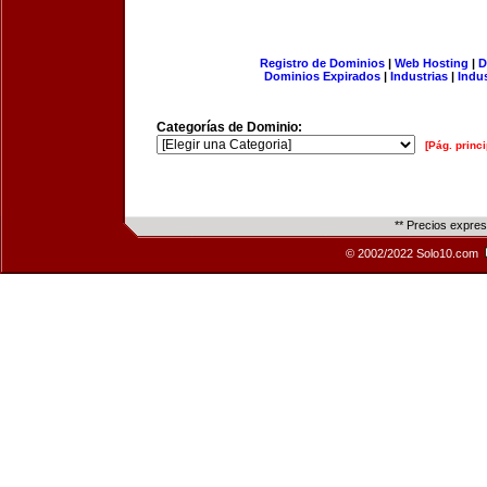
Registro de Dominios
|
Web Hosting
|
D
Dominios Expirados
|
Industrias
|
Indu
Categorías de Dominio:
[Pág. princi
** Precios expre
© 2002/2022 Solo10.com