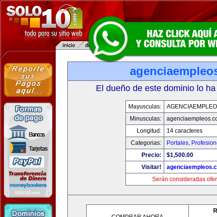
agenciaempleo
El dueño de este dominio lo ha
Mayusculas:
AGENCIAEMPLEO
Minusculas:
agenciaempleos.c
Longitud:
14 caracteres
Categorias:
Portales
,
Profesio
Precio:
$1,500.00
Visitar!
agenciaempleos.
Serán consideradas ofer
R