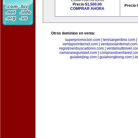
COMPRAR AHORA
Precio $
1,500.00
Precio 
COMPRAR AHORA
Otros dominios en venta:
superpromocion.com
|
tenisargentino.com
|
ventaporinternet.com
|
ventasviainternet.com
registroenbuscadores.com
|
ventamultinivel.c
camaraseguridad.com
|
comprandoenlared.co
guiabeijing.com
|
guiahongkong.com
|
a