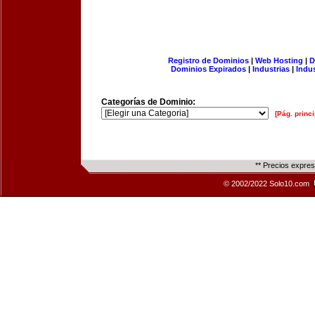
Registro de Dominios
|
Web Hosting
|
D
Dominios Expirados
|
Industrias
|
Indu
Categorías de Dominio:
[Pág. princi
** Precios expre
© 2002/2022 Solo10.com