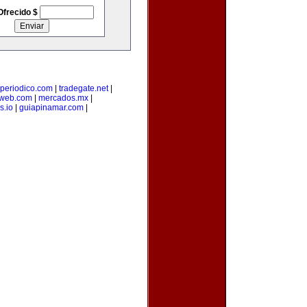
Ofrecido $
-periodico.com
|
tradegate.net
|
web.com
|
mercados.mx
|
s.io
|
guiapinamar.com
|