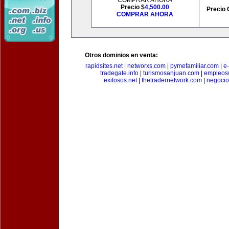
COMPRAR AHORA
Precio $
4,500.00
Precio 
COMPRAR AHORA
Otros dominios en venta:
rapidsites.net
|
networxs.com
|
pymefamiliar.com
|
e
tradegate.info
|
turismosanjuan.com
|
empleos
exitosos.net
|
thetradernetwork.com
|
negocio