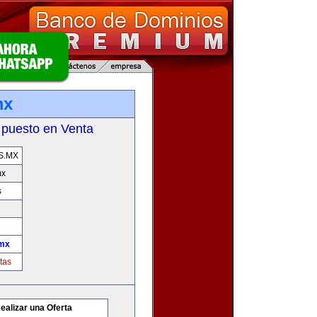
mx
 puesto en Venta
S.MX
mx
s
mx
tas
ealizar una Oferta