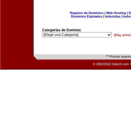
Registro de Dominios
|
Web Hosting
|
D
Dominios Expirados
|
Industrias
|
Indu
Categorías de Dominio:
[Pág. princi
** Precios expre
© 2002/2022 Solo10.com