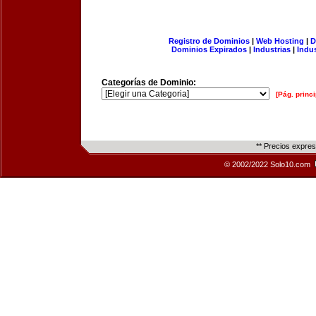
Registro de Dominios
|
Web Hosting
|
D
Dominios Expirados
|
Industrias
|
Indu
Categorías de Dominio:
[Pág. princi
** Precios expre
© 2002/2022 Solo10.com