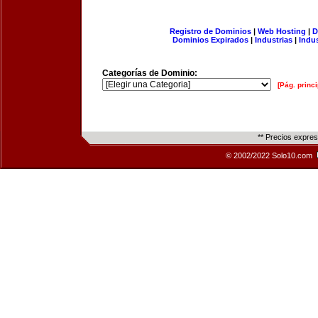
Registro de Dominios
|
Web Hosting
|
D
Dominios Expirados
|
Industrias
|
Indu
Categorías de Dominio:
[Pág. princi
** Precios expre
© 2002/2022 Solo10.com