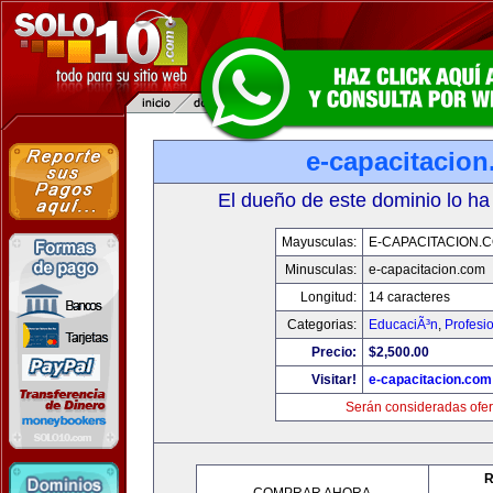
e-capacitacio
El dueño de este dominio lo ha
Mayusculas:
E-CAPACITACION.
Minusculas:
e-capacitacion.com
Longitud:
14 caracteres
Categorias:
EducaciÃ³n
,
Profesi
Precio:
$2,500.00
Visitar!
e-capacitacion.com
Serán consideradas ofer
R