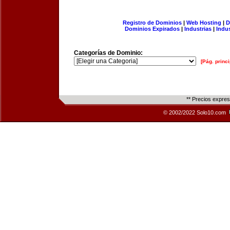
Registro de Dominios
|
Web Hosting
|
D
Dominios Expirados
|
Industrias
|
Indu
Categorías de Dominio:
[Pág. princi
** Precios expre
© 2002/2022 Solo10.com