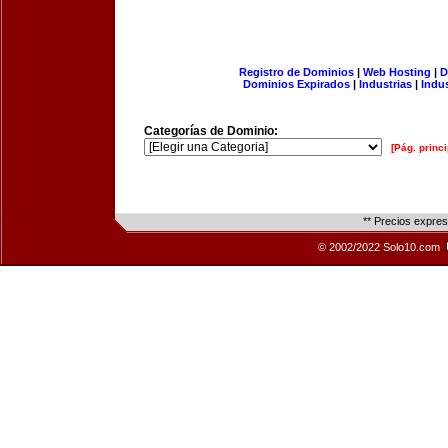
Registro de Dominios
|
Web Hosting
|
D
Dominios Expirados
|
Industrias
|
Indu
Categorías de Dominio:
[Pág. princi
** Precios expre
© 2002/2022 Solo10.com