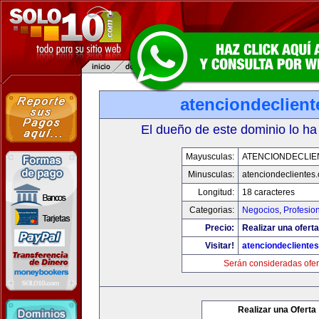
atenciondeclien
El dueño de este dominio lo ha
Mayusculas:
ATENCIONDECLIE
Minusculas:
atenciondeclientes
Longitud:
18 caracteres
Categorias:
Negocios
,
Profesio
Precio:
Realizar una oferta
Visitar!
atenciondecliente
Serán consideradas ofer
Realizar una Oferta