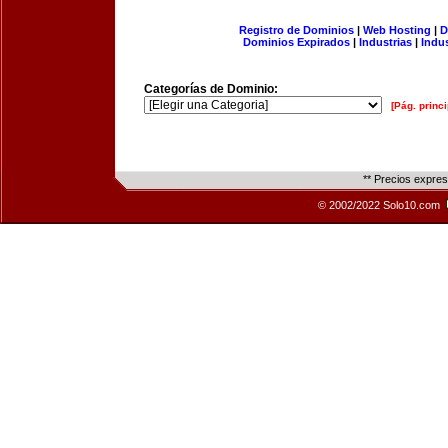
Registro de Dominios
|
Web Hosting
|
D
Dominios Expirados
|
Industrias
|
Indu
Categorías de Dominio:
[Pág. princi
** Precios expre
© 2002/2022 Solo10.com