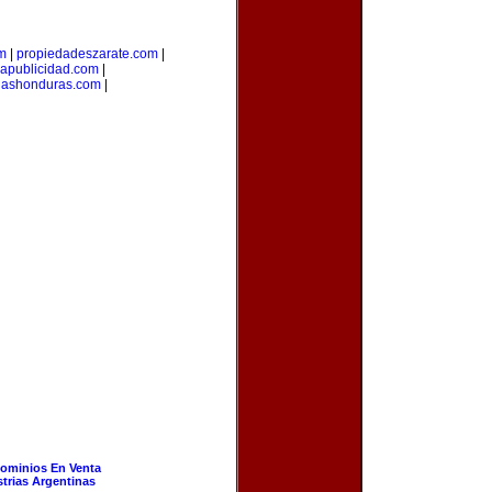
om
|
propiedadeszarate.com
|
iapublicidad.com
|
riashonduras.com
|
ominios En Venta
strias Argentinas