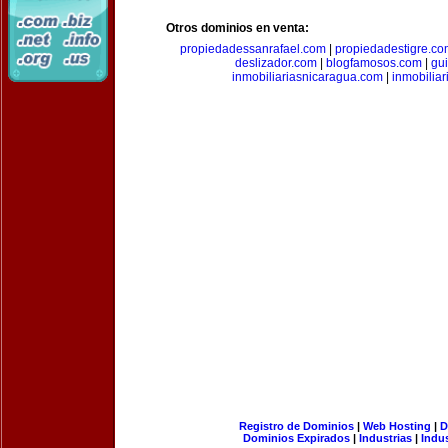
Otros dominios en venta:
propiedadessanrafael.com
|
propiedadestigre.c
deslizador.com
|
blogfamosos.com
|
gu
inmobiliariasnicaragua.com
|
inmobilia
Registro de Dominios
|
Web Hosting
|
D
Dominios Expirados
|
Industrias
|
Indu