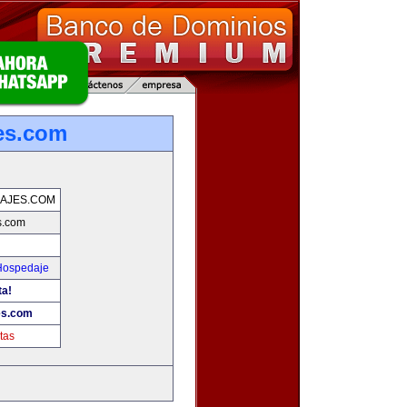
jes.com
IAJES.COM
s.com
 Hospedaje
ta!
es.com
tas