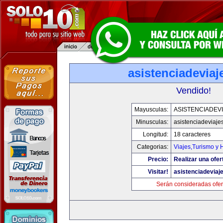
asistenciadevia
Vendido!
Mayusculas:
ASISTENCIADEV
Minusculas:
asistenciadeviaje
Longitud:
18 caracteres
Categorias:
Viajes,Turismo y
Precio:
Realizar una ofer
Visitar!
asistenciadeviaj
Serán consideradas ofer