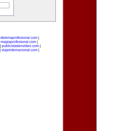
steleriaprofesional.com
|
|
magiaprofesional.com
|
|
publicidadenvideo.com
|
|
viajeinternacional.com
|