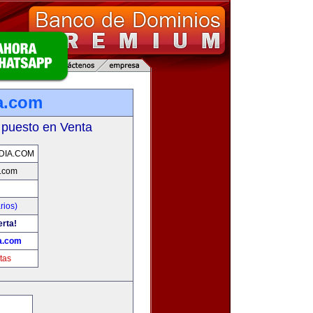
a.com
 puesto en Venta
DIA.COM
.com
rios)
erta!
a.com
tas