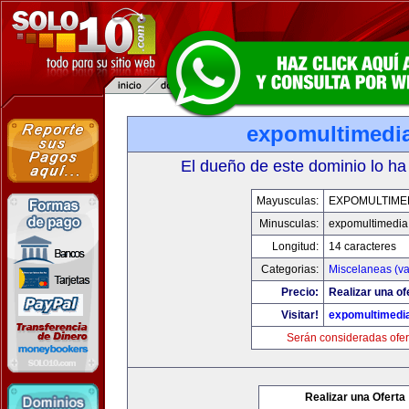
expomultimedi
El dueño de este dominio lo ha
Mayusculas:
EXPOMULTIME
Minusculas:
expomultimedia
Longitud:
14 caracteres
Categorias:
Miscelaneas (va
Precio:
Realizar una of
Visitar!
expomultimedi
Serán consideradas ofer
Realizar una Oferta