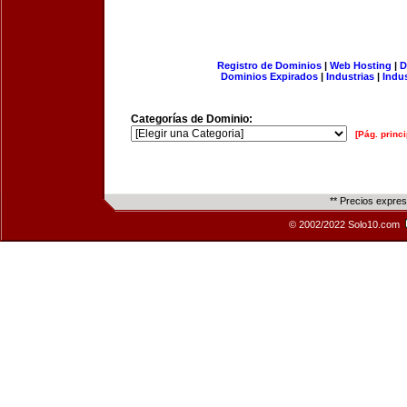
Registro de Dominios
|
Web Hosting
|
D
Dominios Expirados
|
Industrias
|
Indu
Categorías de Dominio:
[Pág. princi
** Precios expre
© 2002/2022 Solo10.com