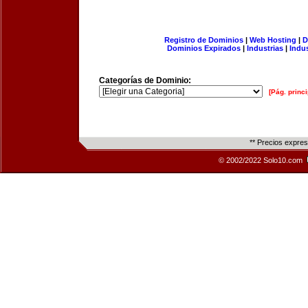
Registro de Dominios
|
Web Hosting
|
D
Dominios Expirados
|
Industrias
|
Indu
Categorías de Dominio:
[Pág. princi
** Precios expre
© 2002/2022 Solo10.com