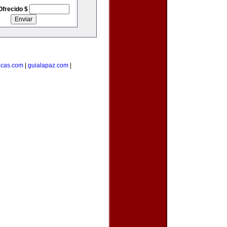
Ofrecido $
acas.com
|
guialapaz.com
|