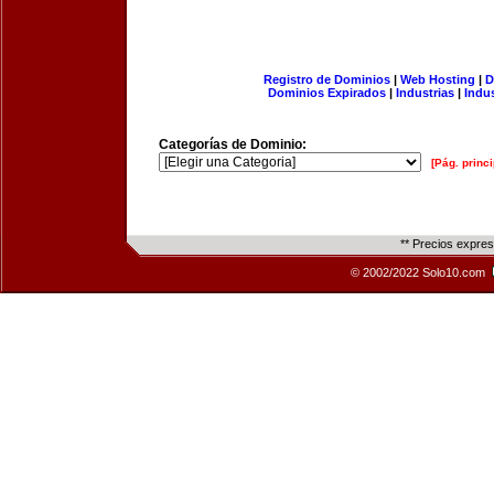
Registro de Dominios
|
Web Hosting
|
D
Dominios Expirados
|
Industrias
|
Indu
Categorías de Dominio:
[Pág. princi
** Precios expre
© 2002/2022 Solo10.com