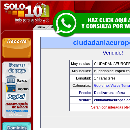
ciudadaniaeurop
Vendido!
Mayusculas:
CIUDADANIAEUROP
Minusculas:
ciudadaniaeuropea.c
Longitud:
17 caracteres
Categorias:
Gobierno
,
Viajes,Turi
Precio:
Realizar una oferta!
Visitar!
ciudadaniaeuropea.c
Serán consideradas ofer