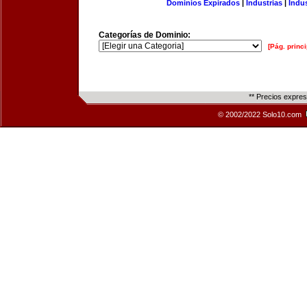
Dominios Expirados
|
Industrias
|
Indu
Categorías de Dominio:
[Pág. princi
** Precios expre
© 2002/2022 Solo10.com