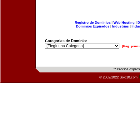
Registro de Dominios
|
Web Hosting
|
D
Dominios Expirados
|
Industrias
|
Indu
Categorías de Dominio:
[Pág. princi
** Precios expre
© 2002/2022 Solo10.com