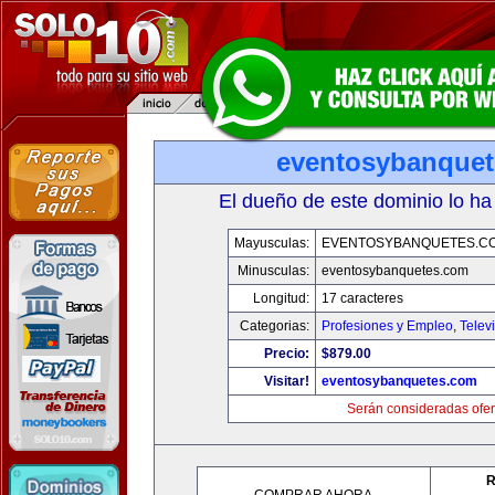
eventosybanque
El dueño de este dominio lo ha
Mayusculas:
EVENTOSYBANQUETES.C
Minusculas:
eventosybanquetes.com
Longitud:
17 caracteres
Categorias:
Profesiones y Empleo
,
Telev
Precio:
$879.00
Visitar!
eventosybanquetes.com
Serán consideradas ofer
R