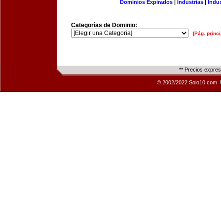
Dominios Expirados
|
Industrias
|
Indu
Categorías de Dominio:
[Pág. princi
** Precios expre
© 2002/2022 Solo10.com