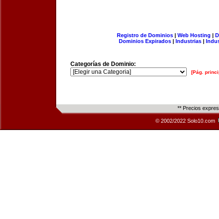
Registro de Dominios
|
Web Hosting
|
D
Dominios Expirados
|
Industrias
|
Indu
Categorías de Dominio:
[Pág. princi
** Precios expre
© 2002/2022 Solo10.com