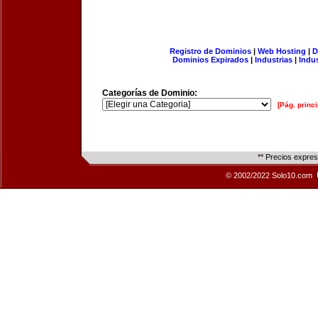
Registro de Dominios
|
Web Hosting
|
D
Dominios Expirados
|
Industrias
|
Indu
Categorías de Dominio:
[Pág. princi
** Precios expre
© 2002/2022 Solo10.com