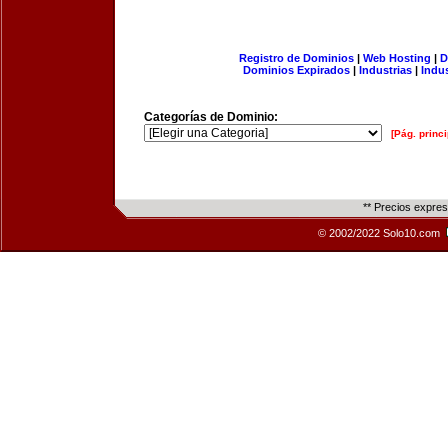
Registro de Dominios
|
Web Hosting
|
D
Dominios Expirados
|
Industrias
|
Indu
Categorías de Dominio:
[Pág. princi
** Precios expre
© 2002/2022 Solo10.com